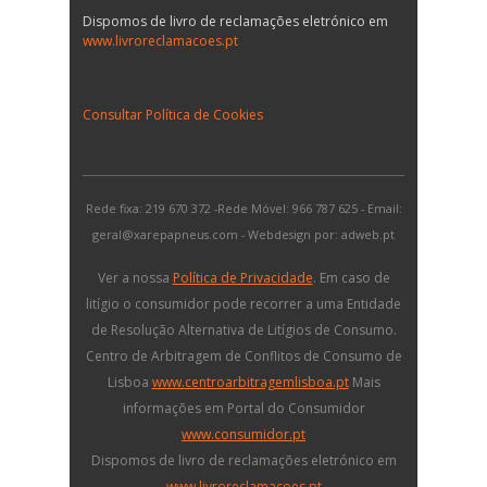
Dispomos de livro de reclamações eletrónico em
www.livroreclamacoes.pt
Consultar Política de Cookies
Rede fixa: 219 670 372 -Rede Móvel: 966 787 625 - Email:
geral@xarepapneus.com - Webdesign por: adweb.pt
Ver a nossa
Política de Privacidade
. Em caso de
litígio o consumidor pode recorrer a uma Entidade
de Resolução Alternativa de Litígios de Consumo.
Centro de Arbitragem de Conflitos de Consumo de
Lisboa
www.centroarbitragemlisboa.pt
Mais
informações em Portal do Consumidor
www.consumidor.pt
Dispomos de livro de reclamações eletrónico em
www.livroreclamacoes.pt