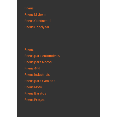
Pneus
Pneus Michelin
Pneus Continental
Pneus Goodyear
Pneus
Pneus para Automóveis
Pneus para Motos
Pneus 4×4
Pneus Industriais
Pneus para Camiões
Pneus Moto
Pneus Baratos
Pneus Preços