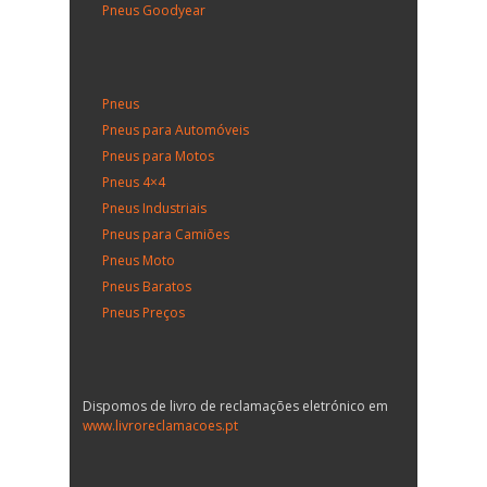
Pneus Goodyear
Pneus
Pneus para Automóveis
Pneus para Motos
Pneus 4×4
Pneus Industriais
Pneus para Camiões
Pneus Moto
Pneus Baratos
Pneus Preços
Dispomos de livro de reclamações eletrónico em
www.livroreclamacoes.pt