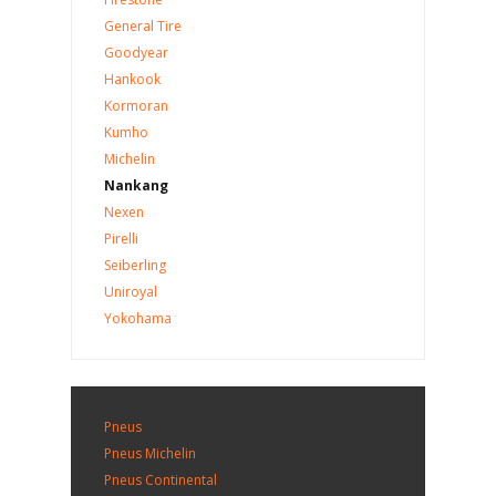
General Tire
Goodyear
Hankook
Kormoran
Kumho
Michelin
Nankang
Nexen
Pirelli
Seiberling
Uniroyal
Yokohama
Pneus
Pneus Michelin
Pneus Continental