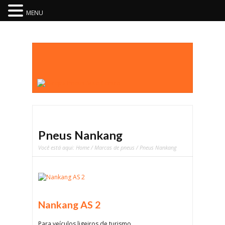
MENU
Pneus Nankang
Você está aqui:
Home
/
Marcas de pneus
/ Pneus Nankang
Nankang AS 2
Para veículos ligeiros de turismo.