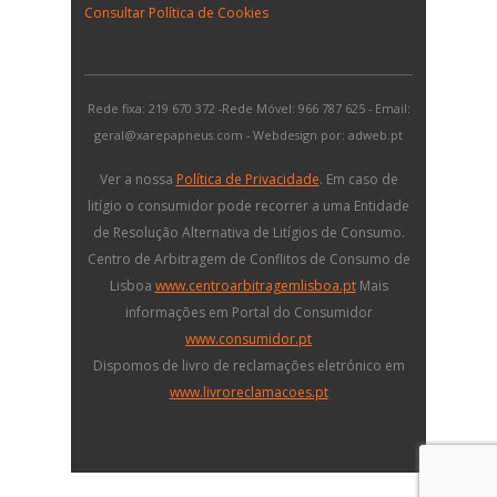
Consultar Política de Cookies
Rede fixa: 219 670 372 -Rede Móvel: 966 787 625 - Email:
geral@xarepapneus.com - Webdesign por: adweb.pt
Ver a nossa
Política de Privacidade
. Em caso de
litígio o consumidor pode recorrer a uma Entidade
de Resolução Alternativa de Litígios de Consumo.
Centro de Arbitragem de Conflitos de Consumo de
Lisboa
www.centroarbitragemlisboa.pt
Mais
informações em Portal do Consumidor
www.consumidor.pt
Dispomos de livro de reclamações eletrónico em
www.livroreclamacoes.pt