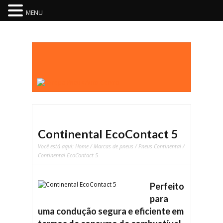
MENU
Continental EcoContact 5
Você está aqui:
Home
/
Marcas de pneus
/
Pneus Continental
/
Continental EcoContact 5
Perfeito
para
uma condução segura e eficiente em