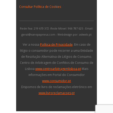
Consultar Política de Cookies
Rede fixa: 219 670 372 -Rede Móvel: 966 787 625 - Email:
geral@xarepapneus.com - Webdesign por: adweb.pt
Ver a nossa
Política de Privacidade
. Em caso de
litígio o consumidor pode recorrer a uma Entidade
de Resolução Alternativa de Litígios de Consumo.
Centro de Arbitragem de Conflitos de Consumo de
Lisboa
www.centroarbitragemlisboa.pt
Mais
informações em Portal do Consumidor
www.consumidor.pt
Dispomos de livro de reclamações eletrónico em
www.livroreclamacoes.pt