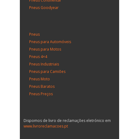
Pneus Continental
Pneus Goodyear
Pneus
Pneus para Automóveis
Pneus para Motos
Pneus 4×4
Pneus Industriais
Pneus para Camiões
Pneus Moto
Pneus Baratos
Pneus Preços
Dispomos de livro de reclamações eletrónico em
www.livroreclamacoes.pt