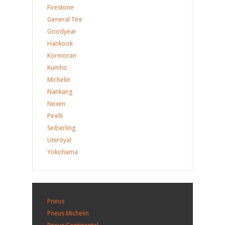
Firestone
General Tire
Goodyear
Hankook
Kormoran
Kumho
Michelin
Nankang
Nexen
Pirelli
Seiberling
Uniroyal
Yokohama
Pneus
Pneus Michelin